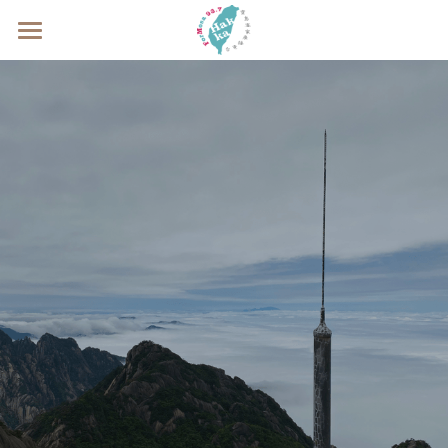
×
商品分類
關於寶島客家
所有商品分類
最新活動
電台節目
聯絡我們
搜索
02-2365-7202
for.hakka@msa.hinet.net